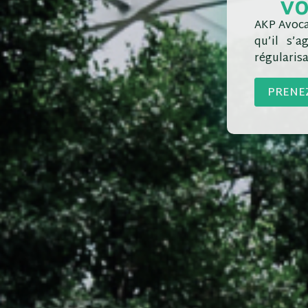
vo
AKP Avoca
qu’il s’
régularisa
PRENE