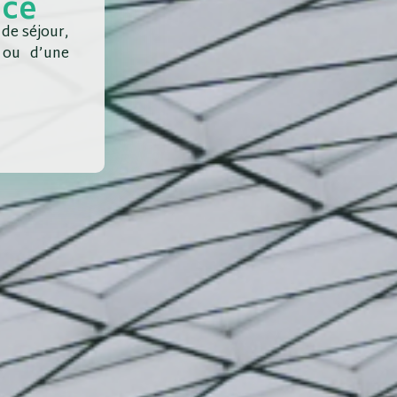
nce
de séjour,
 ou d’une