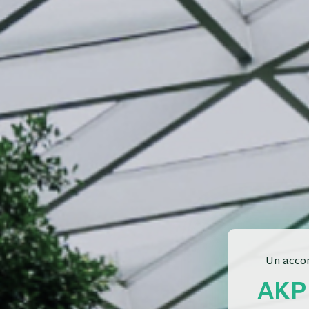
Un accom
AKP 