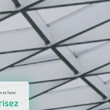
 et faire
risez